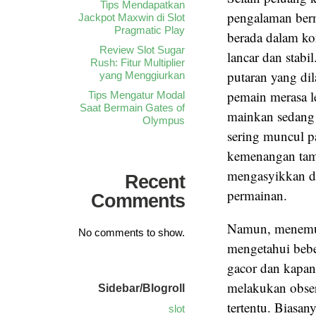
Tips Mendapatkan
pengalaman ber
Jackpot Maxwin di Slot
Pragmatic Play
berada dalam ko
Review Slot Sugar
lancar dan stabi
Rush: Fitur Multiplier
putaran yang di
yang Menggiurkan
pemain merasa l
Tips Mengatur Modal
Saat Bermain Gates of
mainkan sedang m
Olympus
sering muncul 
kemenangan tam
mengasyikkan da
Recent
permainan.
Comments
Namun, menemuka
No comments to show.
mengetahui bebe
gacor dan kapan
melakukan obse
Sidebar/Blogroll
tertentu. Biasan
slot