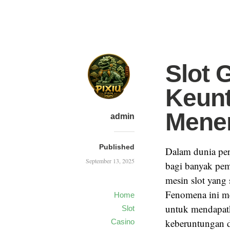
Slot 
Keun
Mene
admin
Published
Dalam dunia perj
September 13, 2025
bagi banyak pema
mesin slot yang
Fenomena ini me
Home
untuk mendapatk
Slot
keberuntungan 
Casino