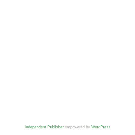
Independent Publisher
empowered by
WordPress