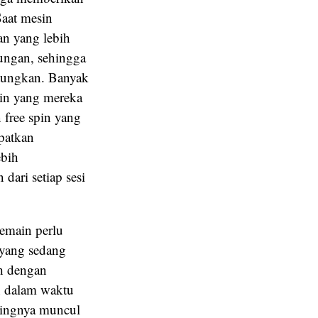
aat mesin
an yang lebih
tungan, sehingga
ntungkan. Banyak
sin yang mereka
 free spin yang
patkan
ebih
ari setiap sesi
emain perlu
 yang sedang
ah dengan
n dalam waktu
eringnya muncul