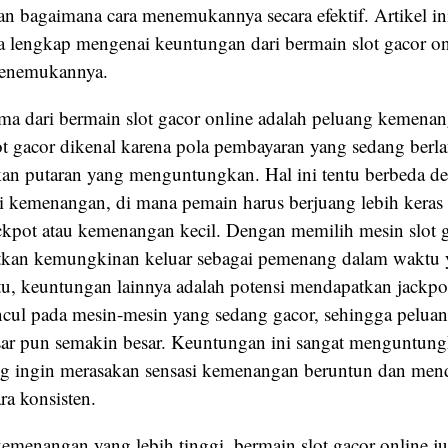
an bagaimana cara menemukannya secara efektif. Artikel in
 lengkap mengenai keuntungan dari bermain slot gacor onl
menemukannya.
a dari bermain slot gacor online adalah peluang kemenan
lot gacor dikenal karena pola pembayaran yang sedang ber
an putaran yang menguntungkan. Hal ini tentu berbeda de
i kemenangan, di mana pemain harus berjuang lebih keras
kpot atau kemenangan kecil. Dengan memilih mesin slot 
kan kemungkinan keluar sebagai pemenang dalam waktu ya
itu, keuntungan lainnya adalah potensi mendapatkan jackpo
ncul pada mesin-mesin yang sedang gacor, sehingga pelua
r pun semakin besar. Keuntungan ini sangat menguntung
ng ingin merasakan sensasi kemenangan beruntun dan men
ra konsisten.
kemenangan yang lebih tinggi, bermain slot gacor online 