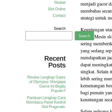
Sbobet
menjadi gacor d
Slot Online
membahas secara
Contact
strategi untuk 
Search
Keuntungan utam
tinggi. Mesin s
Search
sering memberik
yang sedang sep
mendapatkan jac
Recent
dapat meningkat
Posts
singkat. Selain 
Review Lengkap Gates
lebih sering mu
of Olympus: Mengapa
kemenangan besa
Game Ini Begitu
Populer?
bagi pemain ya
Panduan Lengkap Cara
keuntungan seca
Membaca Panel Kontrol
Slot Pragmatic
Selain peluang 