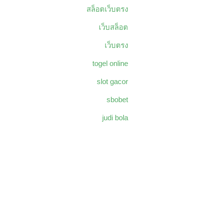
สล็อตเว็บตรง
เว็บสล็อต
เว็บตรง
togel online
slot gacor
sbobet
judi bola