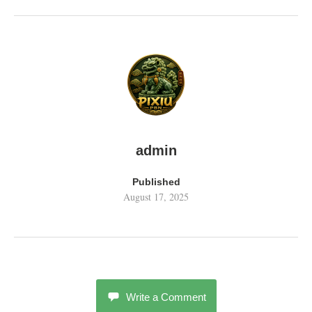
admin
Published
August 17, 2025
Write a Comment