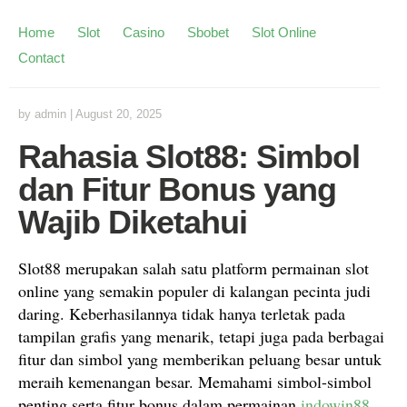
Home
Slot
Casino
Sbobet
Slot Online
Contact
by
admin
|
August 20, 2025
Rahasia Slot88: Simbol
dan Fitur Bonus yang
Wajib Diketahui
Slot88 merupakan salah satu platform permainan slot
online yang semakin populer di kalangan pecinta judi
daring. Keberhasilannya tidak hanya terletak pada
tampilan grafis yang menarik, tetapi juga pada berbagai
fitur dan simbol yang memberikan peluang besar untuk
meraih kemenangan besar. Memahami simbol-simbol
penting serta fitur bonus dalam permainan
indowin88