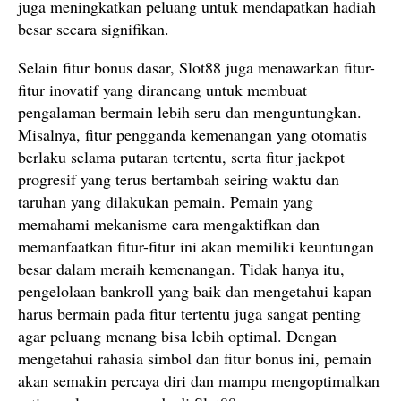
juga meningkatkan peluang untuk mendapatkan hadiah
besar secara signifikan.
Selain fitur bonus dasar, Slot88 juga menawarkan fitur-
fitur inovatif yang dirancang untuk membuat
pengalaman bermain lebih seru dan menguntungkan.
Misalnya, fitur pengganda kemenangan yang otomatis
berlaku selama putaran tertentu, serta fitur jackpot
progresif yang terus bertambah seiring waktu dan
taruhan yang dilakukan pemain. Pemain yang
memahami mekanisme cara mengaktifkan dan
memanfaatkan fitur-fitur ini akan memiliki keuntungan
besar dalam meraih kemenangan. Tidak hanya itu,
pengelolaan bankroll yang baik dan mengetahui kapan
harus bermain pada fitur tertentu juga sangat penting
agar peluang menang bisa lebih optimal. Dengan
mengetahui rahasia simbol dan fitur bonus ini, pemain
akan semakin percaya diri dan mampu mengoptimalkan