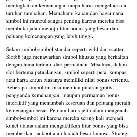
meningkatkan kemenangan tanpa harus mengeluarkan
taruhan tambahan. Memahami kapan dan bagaimana
simbol ini muncul sangat penting karena mereka bisa
membuka jalan menuju fitur bonus yang besar dan
peluang kemenangan yang lebih tinggi.
Selain simbol-simbol standar seperti wild dan scatter,
Slot88 juga menawarkan simbol khusus yang berkaitan
dengan tema tertentu dari permainan. Misalnya, dalam
slot bertema petualangan, simbol seperti peta, kompas,
atau harta karun biasanya memiliki nilai bonus tertentu.
Beberapa simbol ini bisa memicu putaran gratis,
pengganda kemenangan, maupun permainan bonus
interaktif yang menambah keseruan dan peluang meraih
kemenangan besar. Pemain harus jeli dalam mengenali
simbol-simbol ini karena mereka sering kali menjadi
kunci utama dalam mengaktifkan fitur bonus yang bisa
memberikan jackpot atau hadiah besar lainnya. Strategi