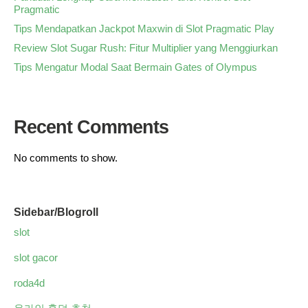
Pragmatic
Tips Mendapatkan Jackpot Maxwin di Slot Pragmatic Play
Review Slot Sugar Rush: Fitur Multiplier yang Menggiurkan
Tips Mengatur Modal Saat Bermain Gates of Olympus
Recent Comments
No comments to show.
Sidebar/Blogroll
slot
slot gacor
roda4d