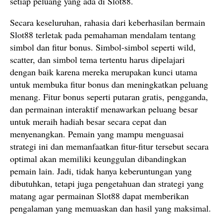
setiap peluang yang ada di Slot88.
Secara keseluruhan, rahasia dari keberhasilan bermain
Slot88 terletak pada pemahaman mendalam tentang
simbol dan fitur bonus. Simbol-simbol seperti wild,
scatter, dan simbol tema tertentu harus dipelajari
dengan baik karena mereka merupakan kunci utama
untuk membuka fitur bonus dan meningkatkan peluang
menang. Fitur bonus seperti putaran gratis, pengganda,
dan permainan interaktif menawarkan peluang besar
untuk meraih hadiah besar secara cepat dan
menyenangkan. Pemain yang mampu menguasai
strategi ini dan memanfaatkan fitur-fitur tersebut secara
optimal akan memiliki keunggulan dibandingkan
pemain lain. Jadi, tidak hanya keberuntungan yang
dibutuhkan, tetapi juga pengetahuan dan strategi yang
matang agar permainan Slot88 dapat memberikan
pengalaman yang memuaskan dan hasil yang maksimal.