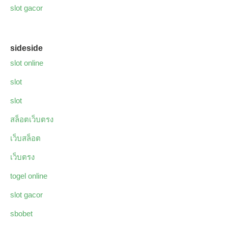
slot gacor
sideside
slot online
slot
slot
สล็อตเว็บตรง
เว็บสล็อต
เว็บตรง
togel online
slot gacor
sbobet