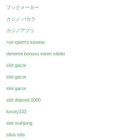
ブックメーカー
カジノ バカラ
カジノアプリ
топ крипто казино
deneme bonusu veren siteler
slot gacor
slot gacor
slot gacor
slot deposit 1000
luxury333
slot mahjong
situs toto