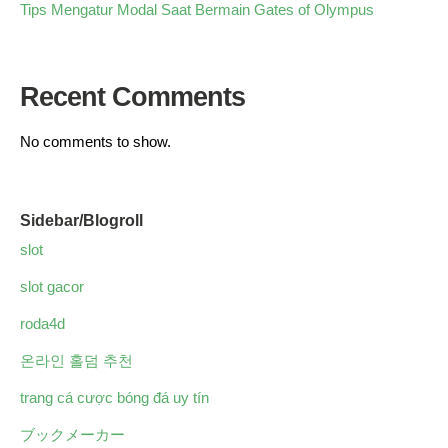
Tips Mengatur Modal Saat Bermain Gates of Olympus
Recent Comments
No comments to show.
Sidebar/Blogroll
slot
slot gacor
roda4d
온라인 홀덤 추천
trang cá cược bóng đá uy tín
ブックメーカー