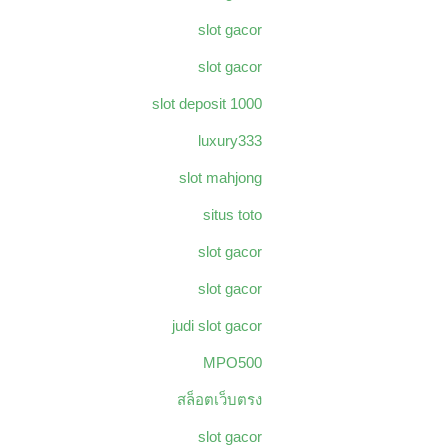
slot gacor
slot gacor
slot deposit 1000
luxury333
slot mahjong
situs toto
slot gacor
slot gacor
judi slot gacor
MPO500
สล็อตเว็บตรง
slot gacor