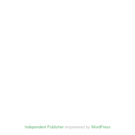
Independent Publisher
empowered by
WordPress