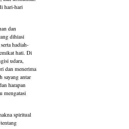
i hari-hari
ahan dan
ang dihiasi
serta hadiah-
mikat hati. Di
gisi udara,
eri dan menerima
h sayang antar
 dan harapan
u mengatasi
makna spiritual
 tentang