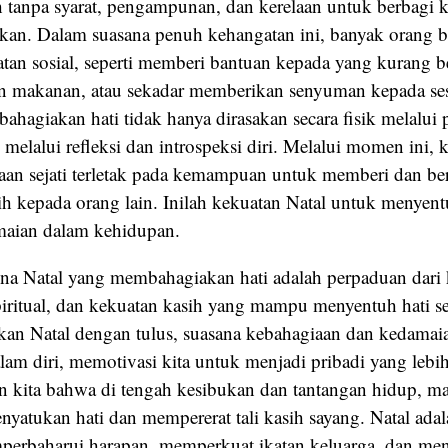
h tanpa syarat, pengampunan, dan kerelaan untuk berbagi 
an. Dalam suasana penuh kehangatan ini, banyak orang 
tan sosial, seperti memberi bantuan kepada yang kurang b
makanan, atau sekadar memberikan senyuman kepada se
hagiakan hati tidak hanya dirasakan secara fisik melalui p
n melalui refleksi dan introspeksi diri. Melalui momen ini, 
an sejati terletak pada kemampuan untuk memberi dan berb
h kepada orang lain. Inilah kekuatan Natal untuk menyent
ian dalam kehidupan.
ona Natal yang membahagiakan hati adalah perpaduan dari
piritual, dan kekuatan kasih yang mampu menyentuh hati se
akan Natal dengan tulus, suasana kebahagiaan dan kedamai
alam diri, memotivasi kita untuk menjadi pribadi yang lebi
n kita bahwa di tengah kesibukan dan tantangan hidup, 
atukan hati dan mempererat tali kasih sayang. Natal ada
perbaharui harapan, memperkuat ikatan keluarga, dan me