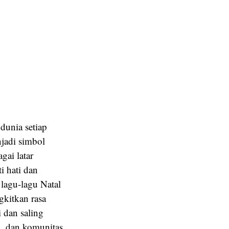
dunia setiap
njadi simbol
gai latar
i hati dan
 lagu-lagu Natal
kitkan rasa
 dan saling
, dan komunitas