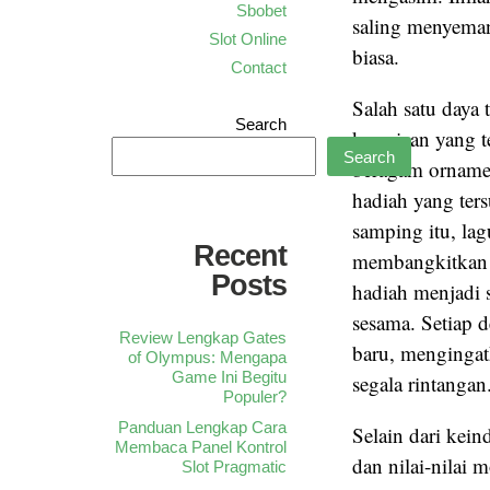
Sbobet
saling menyemang
Slot Online
biasa.
Contact
Salah satu daya 
Search
keceriaan yang t
Search
beragam ornamen
hadiah yang ter
samping itu, la
Recent
membangkitkan r
Posts
hadiah menjadi 
sesama. Setiap 
Review Lengkap Gates
baru, mengingat
of Olympus: Mengapa
Game Ini Begitu
segala rintangan
Populer?
Panduan Lengkap Cara
Selain dari kein
Membaca Panel Kontrol
dan nilai-nilai 
Slot Pragmatic