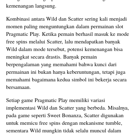
kemenangan langsung.
Kombinasi antara Wild dan Scatter sering kali menjadi
momen paling menguntungkan dalam permainan slot
Pragmatic Play. Ketika pemain berhasil masuk ke mode
free spins melalui Scatter, lalu mendapatkan banyak
Wild dalam mode tersebut, potensi kemenangan bisa
meningkat secara drastis. Banyak pemain
berpengalaman yang memahami bahwa kunci dari
permainan ini bukan hanya keberuntungan, tetapi juga
memahami bagaimana kedua simbol ini bekerja secara
bersamaan.
Setiap game Pragmatic Play memiliki variasi
implementasi Wild dan Scatter yang berbeda. Misalnya,
pada game seperti Sweet Bonanza, Scatter digunakan
untuk memicu free spins dengan mekanisme tumble,
sementara Wild mungkin tidak selalu muncul dalam