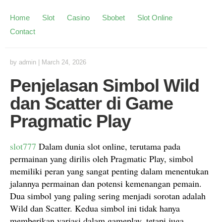
Home
Slot
Casino
Sbobet
Slot Online
Contact
by
admin
|
March 24, 2026
Penjelasan Simbol Wild
dan Scatter di Game
Pragmatic Play
slot777
Dalam dunia slot online, terutama pada
permainan yang dirilis oleh Pragmatic Play, simbol
memiliki peran yang sangat penting dalam menentukan
jalannya permainan dan potensi kemenangan pemain.
Dua simbol yang paling sering menjadi sorotan adalah
Wild dan Scatter. Kedua simbol ini tidak hanya
memberikan variasi dalam gameplay, tetapi juga