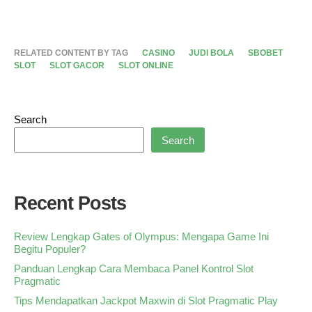
RELATED CONTENT BY TAG
CASINO
JUDI BOLA
SBOBET
SLOT
SLOT GACOR
SLOT ONLINE
Search
Search
Recent Posts
Review Lengkap Gates of Olympus: Mengapa Game Ini
Begitu Populer?
Panduan Lengkap Cara Membaca Panel Kontrol Slot
Pragmatic
Tips Mendapatkan Jackpot Maxwin di Slot Pragmatic Play