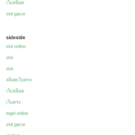
เว็บสล็อต
slot gacor
sideside
slot online
slot
slot
สล็อตเว็บตรง
เว็บสล็อต
เว็บตรง
togel online
slot gacor