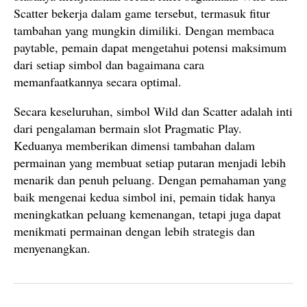
Scatter bekerja dalam game tersebut, termasuk fitur
tambahan yang mungkin dimiliki. Dengan membaca
paytable, pemain dapat mengetahui potensi maksimum
dari setiap simbol dan bagaimana cara
memanfaatkannya secara optimal.
Secara keseluruhan, simbol Wild dan Scatter adalah inti
dari pengalaman bermain slot Pragmatic Play.
Keduanya memberikan dimensi tambahan dalam
permainan yang membuat setiap putaran menjadi lebih
menarik dan penuh peluang. Dengan pemahaman yang
baik mengenai kedua simbol ini, pemain tidak hanya
meningkatkan peluang kemenangan, tetapi juga dapat
menikmati permainan dengan lebih strategis dan
menyenangkan.