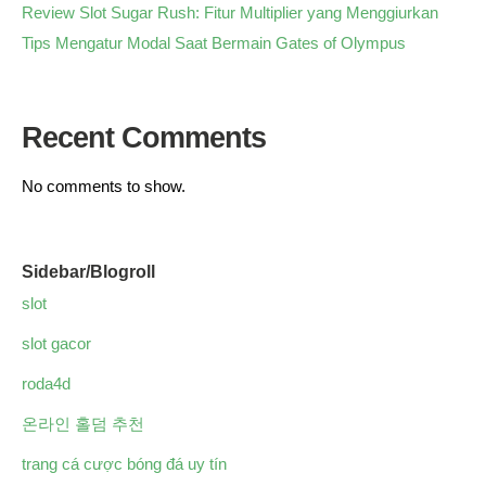
Review Slot Sugar Rush: Fitur Multiplier yang Menggiurkan
Tips Mengatur Modal Saat Bermain Gates of Olympus
Recent Comments
No comments to show.
Sidebar/Blogroll
slot
slot gacor
roda4d
온라인 홀덤 추천
trang cá cược bóng đá uy tín