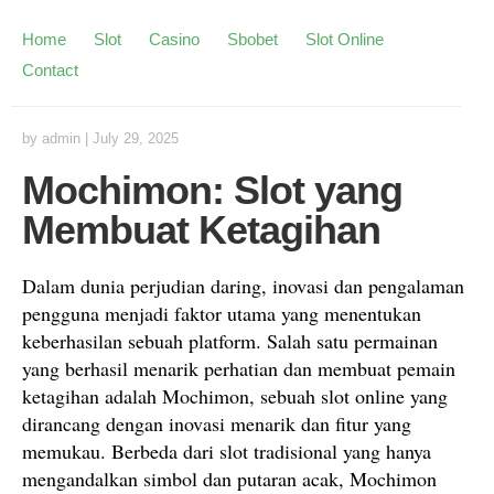
Home
Slot
Casino
Sbobet
Slot Online
Contact
by
admin
|
July 29, 2025
Mochimon: Slot yang
Membuat Ketagihan
Dalam dunia perjudian daring, inovasi dan pengalaman
pengguna menjadi faktor utama yang menentukan
keberhasilan sebuah platform. Salah satu permainan
yang berhasil menarik perhatian dan membuat pemain
ketagihan adalah Mochimon, sebuah slot online yang
dirancang dengan inovasi menarik dan fitur yang
memukau. Berbeda dari slot tradisional yang hanya
mengandalkan simbol dan putaran acak, Mochimon