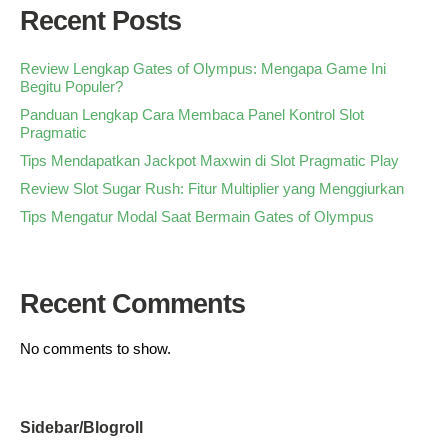
Recent Posts
Review Lengkap Gates of Olympus: Mengapa Game Ini
Begitu Populer?
Panduan Lengkap Cara Membaca Panel Kontrol Slot
Pragmatic
Tips Mendapatkan Jackpot Maxwin di Slot Pragmatic Play
Review Slot Sugar Rush: Fitur Multiplier yang Menggiurkan
Tips Mengatur Modal Saat Bermain Gates of Olympus
Recent Comments
No comments to show.
Sidebar/Blogroll