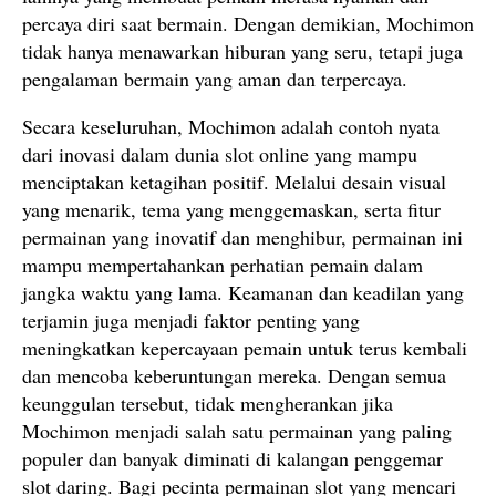
percaya diri saat bermain. Dengan demikian, Mochimon
tidak hanya menawarkan hiburan yang seru, tetapi juga
pengalaman bermain yang aman dan terpercaya.
Secara keseluruhan, Mochimon adalah contoh nyata
dari inovasi dalam dunia slot online yang mampu
menciptakan ketagihan positif. Melalui desain visual
yang menarik, tema yang menggemaskan, serta fitur
permainan yang inovatif dan menghibur, permainan ini
mampu mempertahankan perhatian pemain dalam
jangka waktu yang lama. Keamanan dan keadilan yang
terjamin juga menjadi faktor penting yang
meningkatkan kepercayaan pemain untuk terus kembali
dan mencoba keberuntungan mereka. Dengan semua
keunggulan tersebut, tidak mengherankan jika
Mochimon menjadi salah satu permainan yang paling
populer dan banyak diminati di kalangan penggemar
slot daring. Bagi pecinta permainan slot yang mencari