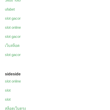
Situs Toto
ufabet
slot gacor
slot online
slot gacor
เว็บสล็อต
slot gacor
sideside
slot online
slot
slot
สล็อตเว็บตรง