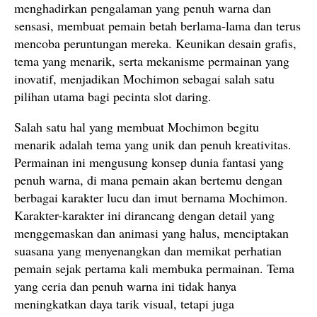
menghadirkan pengalaman yang penuh warna dan
sensasi, membuat pemain betah berlama-lama dan terus
mencoba peruntungan mereka. Keunikan desain grafis,
tema yang menarik, serta mekanisme permainan yang
inovatif, menjadikan Mochimon sebagai salah satu
pilihan utama bagi pecinta slot daring.
Salah satu hal yang membuat Mochimon begitu
menarik adalah tema yang unik dan penuh kreativitas.
Permainan ini mengusung konsep dunia fantasi yang
penuh warna, di mana pemain akan bertemu dengan
berbagai karakter lucu dan imut bernama Mochimon.
Karakter-karakter ini dirancang dengan detail yang
menggemaskan dan animasi yang halus, menciptakan
suasana yang menyenangkan dan memikat perhatian
pemain sejak pertama kali membuka permainan. Tema
yang ceria dan penuh warna ini tidak hanya
meningkatkan daya tarik visual, tetapi juga