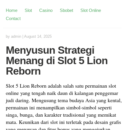
Home
Slot
Casino
Sbobet
Slot Online
Contact
by
admin
|
August 14, 2025
Menyusun Strategi
Menang di Slot 5 Lion
Reborn
Slot 5 Lion Reborn adalah salah satu permainan slot
online yang tengah naik daun di kalangan penggemar
judi daring. Mengusung tema budaya Asia yang kental,
permainan ini menampilkan simbol-simbol seperti
singa, bunga, dan karakter tradisional yang memikat
mata. Keunikan dari slot ini terletak pada desain grafis
yang menawan dan fitur bonus yang menggiurkan,