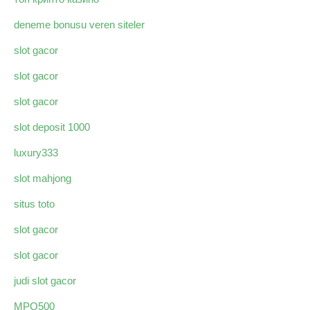
deneme bonusu veren siteler
slot gacor
slot gacor
slot gacor
slot deposit 1000
luxury333
slot mahjong
situs toto
slot gacor
slot gacor
judi slot gacor
MPO500