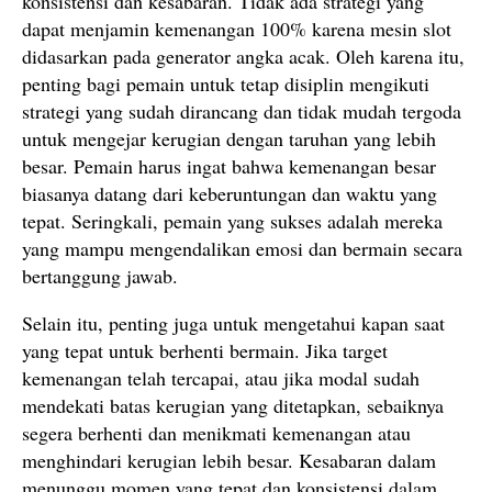
konsistensi dan kesabaran. Tidak ada strategi yang
dapat menjamin kemenangan 100% karena mesin slot
didasarkan pada generator angka acak. Oleh karena itu,
penting bagi pemain untuk tetap disiplin mengikuti
strategi yang sudah dirancang dan tidak mudah tergoda
untuk mengejar kerugian dengan taruhan yang lebih
besar. Pemain harus ingat bahwa kemenangan besar
biasanya datang dari keberuntungan dan waktu yang
tepat. Seringkali, pemain yang sukses adalah mereka
yang mampu mengendalikan emosi dan bermain secara
bertanggung jawab.
Selain itu, penting juga untuk mengetahui kapan saat
yang tepat untuk berhenti bermain. Jika target
kemenangan telah tercapai, atau jika modal sudah
mendekati batas kerugian yang ditetapkan, sebaiknya
segera berhenti dan menikmati kemenangan atau
menghindari kerugian lebih besar. Kesabaran dalam
menunggu momen yang tepat dan konsistensi dalam