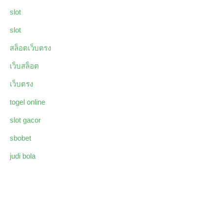
slot
slot
สล็อตเว็บตรง
เว็บสล็อต
เว็บตรง
togel online
slot gacor
sbobet
judi bola