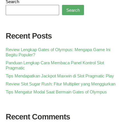
Search
Search
Recent Posts
Review Lengkap Gates of Olympus: Mengapa Game Ini
Begitu Populer?
Panduan Lengkap Cara Membaca Panel Kontrol Slot
Pragmatic
Tips Mendapatkan Jackpot Maxwin di Slot Pragmatic Play
Review Slot Sugar Rush: Fitur Multiplier yang Menggiurkan
Tips Mengatur Modal Saat Bermain Gates of Olympus
Recent Comments