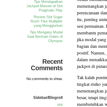
Tips Mendapatkan
memenangkan jac
Jackpot Maxwin di Slot
Pragmatic Play
perencanaan dan
Review Slot Sugar
itu, penting un
Rush: Fitur Multiplier
sesi permainan. 
yang Menggiurkan
membantu pemain
Tips Mengatur Modal
Saat Bermain Gates of
jika modal yang
Olympus
bagian dan meni
positif. Namun, 
dalam menaikkan
Recent
jackpot di putar
Comments
Tak kalah penti
No comments to show.
tingkat risiko 
memenangkan jac
besar, tetapi ti
Sidebar/Blogroll
membutuhkan wak
slot