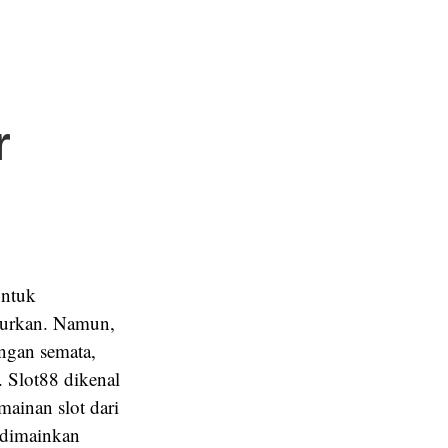
r
untuk
iurkan. Namun,
ngan semata,
. Slot88 dikenal
mainan slot dari
 dimainkan