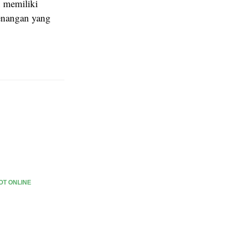
n memiliki
enangan yang
OT ONLINE