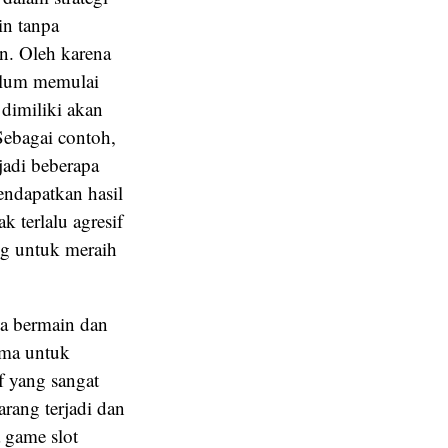
in tanpa
n. Oleh karena
belum memulai
 dimiliki akan
Sebagai contoh,
jadi beberapa
endapatkan hasil
k terlalu agresif
ng untuk meraih
ya bermain dan
ama untuk
 yang sangat
arang terjadi dan
 game slot