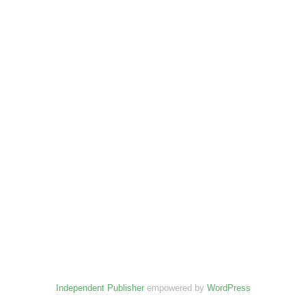
Independent Publisher
empowered by
WordPress