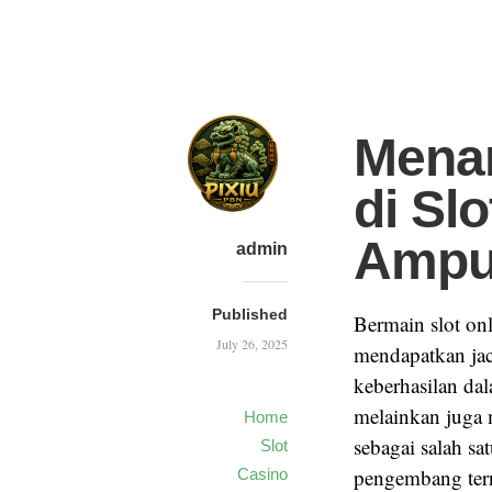
Mena
di Sl
Amp
admin
Published
Bermain slot on
July 26, 2025
mendapatkan ja
keberhasilan da
melainkan juga 
Home
sebagai salah sa
Slot
pengembang tern
Casino