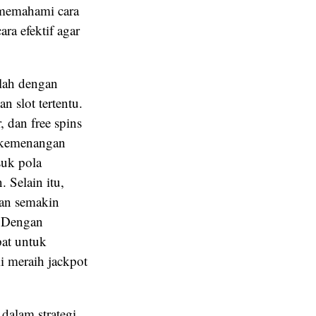
 memahami cara
ra efektif agar
lah dengan
n slot tertentu.
, dan free spins
 kemenangan
suk pola
 Selain itu,
kan semakin
. Dengan
at untuk
i meraih jackpot
dalam strategi