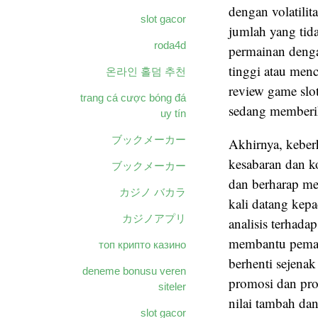
dengan volatili
slot gacor
jumlah yang tid
roda4d
permainan denga
tinggi atau men
온라인 홀덤 추천
review game slo
trang cá cược bóng đá
sedang memberik
uy tín
ブックメーカー
Akhirnya, keberh
kesabaran dan k
ブックメーカー
dan berharap me
カジノ バカラ
kali datang kep
カジノアプリ
analisis terhad
membantu pemain
топ крипто казино
berhenti sejenak
deneme bonusu veren
promosi dan pro
siteler
nilai tambah dan
slot gacor