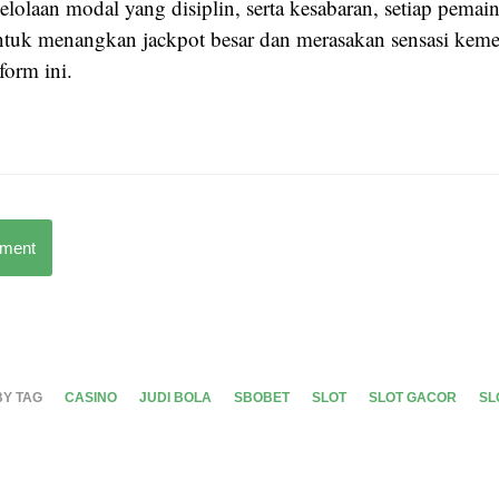
elolaan modal yang disiplin, serta kesabaran, setiap pemai
ntuk menangkan jackpot besar dan merasakan sensasi kem
tform ini.
mment
BY TAG
CASINO
JUDI BOLA
SBOBET
SLOT
SLOT GACOR
SL