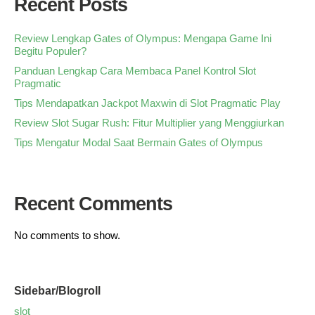
Recent Posts
Review Lengkap Gates of Olympus: Mengapa Game Ini
Begitu Populer?
Panduan Lengkap Cara Membaca Panel Kontrol Slot
Pragmatic
Tips Mendapatkan Jackpot Maxwin di Slot Pragmatic Play
Review Slot Sugar Rush: Fitur Multiplier yang Menggiurkan
Tips Mengatur Modal Saat Bermain Gates of Olympus
Recent Comments
No comments to show.
Sidebar/Blogroll
slot