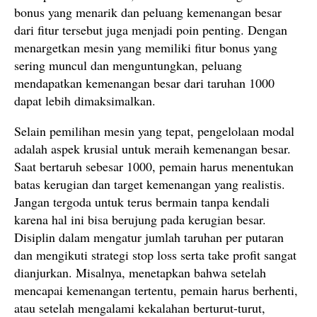
bonus yang menarik dan peluang kemenangan besar
dari fitur tersebut juga menjadi poin penting. Dengan
menargetkan mesin yang memiliki fitur bonus yang
sering muncul dan menguntungkan, peluang
mendapatkan kemenangan besar dari taruhan 1000
dapat lebih dimaksimalkan.
Selain pemilihan mesin yang tepat, pengelolaan modal
adalah aspek krusial untuk meraih kemenangan besar.
Saat bertaruh sebesar 1000, pemain harus menentukan
batas kerugian dan target kemenangan yang realistis.
Jangan tergoda untuk terus bermain tanpa kendali
karena hal ini bisa berujung pada kerugian besar.
Disiplin dalam mengatur jumlah taruhan per putaran
dan mengikuti strategi stop loss serta take profit sangat
dianjurkan. Misalnya, menetapkan bahwa setelah
mencapai kemenangan tertentu, pemain harus berhenti,
atau setelah mengalami kekalahan berturut-turut,