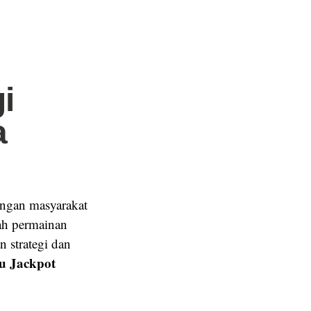
i
a
angan masyarakat
ah permainan
 strategi dan
 Jackpot