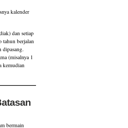
nya kalender
iak) dan setiap
 tahun berjalan
n dipasang.
ama (misalnya 1
ya kemudian
Batasan
lam bermain