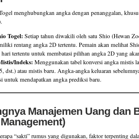
Togel menghubungkan angka dengan penanggalan, khusus
.
io Togel:
Setiap tahun diwakili oleh satu Shio (Hewan Zod
iliki rentang angka 2D tertentu. Pemain akan melihat Shio
 hari tertentu untuk membatasi pilihan angka 2D yang aka
istis/Indeks:
Menggunakan tabel konversi angka mistis l
 5, dst.) atau mistis baru. Angka-angka keluaran sebelumn
si untuk mendapatkan angka prediksi baru.
ingnya Manajemen Uang dan 
g Management)
berapa “sakti” rumus yang digunakan, faktor terpenting da