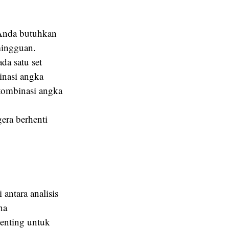
Anda butuhkan
mingguan.
a satu set
inasi angka
 kombinasi angka
era berhenti
antara analisis
na
penting untuk