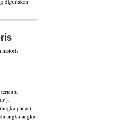
ing digunakan
ris
 historis
tertentu
un).
(angka panas)
ada angka-angka