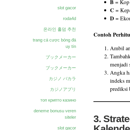
B
= Kop
slot gacor
C
= Kep
D
= Eko
roda4d
온라인 홀덤 추천
Contoh Perhit
trang cá cược bóng đá
uy tín
Ambil a
Tambahka
ブックメーカー
menjadi 
ブックメーカー
Angka ha
カジノ バカラ
indeks m
prediksi 
カジノアプリ
топ крипто казино
deneme bonusu veren
3. Stra
siteler
Kalende
slot gacor