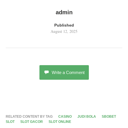
admin
Published
August 12, 2025
Write a Comment
RELATED CONTENT BY TAG
CASINO
JUDI BOLA
SBOBET
SLOT
SLOT GACOR
SLOT ONLINE