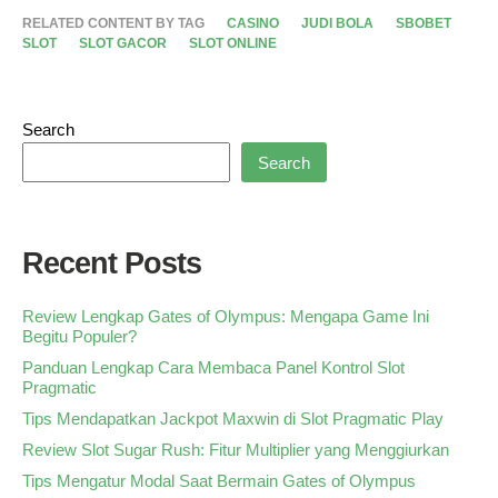
RELATED CONTENT BY TAG
CASINO
JUDI BOLA
SBOBET
SLOT
SLOT GACOR
SLOT ONLINE
Search
Search
Recent Posts
Review Lengkap Gates of Olympus: Mengapa Game Ini
Begitu Populer?
Panduan Lengkap Cara Membaca Panel Kontrol Slot
Pragmatic
Tips Mendapatkan Jackpot Maxwin di Slot Pragmatic Play
Review Slot Sugar Rush: Fitur Multiplier yang Menggiurkan
Tips Mengatur Modal Saat Bermain Gates of Olympus