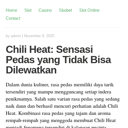
Home
Slot
Casino
Sbobet
Slot Online
Contact
by
admin
|
November 9, 2025
Chili Heat: Sensasi
Pedas yang Tidak Bisa
Dilewatkan
Dalam dunia kuliner, rasa pedas memiliki daya tarik
tersendiri yang mampu mengguncang setiap indera
penikmatnya. Salah satu varian rasa pedas yang sedang
naik daun dan berhasil mencuri perhatian adalah Chili
Heat. Kombinasi rasa pedas yang tajam dan aroma
rempah-rempah yang menggoda membuat Chili Heat
menjadi fenomena tersendiri di kalangan pecinta