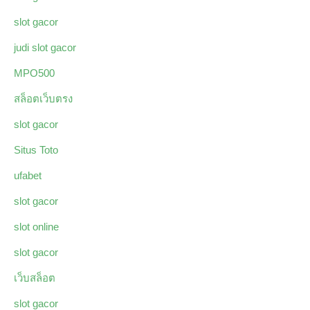
slot gacor
judi slot gacor
MPO500
สล็อตเว็บตรง
slot gacor
Situs Toto
ufabet
slot gacor
slot online
slot gacor
เว็บสล็อต
slot gacor