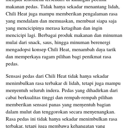
makanan pedas. Tidak hanya sekadar menantang lidah,
Chili Heat juga mampu memberikan pengalaman rasa
yang mendalam dan memuaskan, membuat siapa saja
yang mencicipinya merasa ketagihan dan ingin
mencicipi lagi. Berbagai produk makanan dan minuman
mulai dari snack, saus, hingga minuman berenergi
mengadopsi konsep Chili Heat, menambah daya tarik
dan memperkaya ragam pilihan bagi penikmat rasa
pedas.
Sensasi pedas dari Chili Heat tidak hanya sekadar
menimbulkan rasa terbakar di lidah, tetapi juga mampu
menyentuh seluruh indera. Pedas yang dihadirkan dari
cabai berkualitas tinggi dan rempah-rempah pilihan
memberikan sensasi panas yang menyentuh bagian
dalam mulut dan tenggorokan secara menyenangkan.
Rasa pedas ini tidak hanya sekadar menimbulkan rasa
terbakar, tetapi juga membawa kehangatan yang