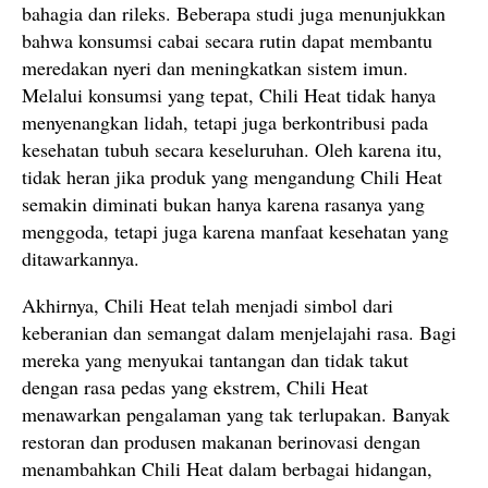
bahagia dan rileks. Beberapa studi juga menunjukkan
bahwa konsumsi cabai secara rutin dapat membantu
meredakan nyeri dan meningkatkan sistem imun.
Melalui konsumsi yang tepat, Chili Heat tidak hanya
menyenangkan lidah, tetapi juga berkontribusi pada
kesehatan tubuh secara keseluruhan. Oleh karena itu,
tidak heran jika produk yang mengandung Chili Heat
semakin diminati bukan hanya karena rasanya yang
menggoda, tetapi juga karena manfaat kesehatan yang
ditawarkannya.
Akhirnya, Chili Heat telah menjadi simbol dari
keberanian dan semangat dalam menjelajahi rasa. Bagi
mereka yang menyukai tantangan dan tidak takut
dengan rasa pedas yang ekstrem, Chili Heat
menawarkan pengalaman yang tak terlupakan. Banyak
restoran dan produsen makanan berinovasi dengan
menambahkan Chili Heat dalam berbagai hidangan,