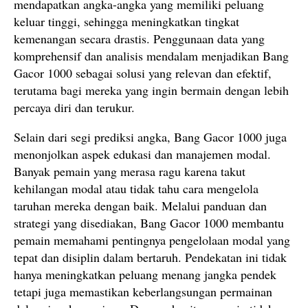
mendapatkan angka-angka yang memiliki peluang
keluar tinggi, sehingga meningkatkan tingkat
kemenangan secara drastis. Penggunaan data yang
komprehensif dan analisis mendalam menjadikan Bang
Gacor 1000 sebagai solusi yang relevan dan efektif,
terutama bagi mereka yang ingin bermain dengan lebih
percaya diri dan terukur.
Selain dari segi prediksi angka, Bang Gacor 1000 juga
menonjolkan aspek edukasi dan manajemen modal.
Banyak pemain yang merasa ragu karena takut
kehilangan modal atau tidak tahu cara mengelola
taruhan mereka dengan baik. Melalui panduan dan
strategi yang disediakan, Bang Gacor 1000 membantu
pemain memahami pentingnya pengelolaan modal yang
tepat dan disiplin dalam bertaruh. Pendekatan ini tidak
hanya meningkatkan peluang menang jangka pendek
tetapi juga memastikan keberlangsungan permainan