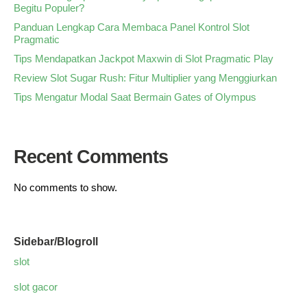
Begitu Populer?
Panduan Lengkap Cara Membaca Panel Kontrol Slot
Pragmatic
Tips Mendapatkan Jackpot Maxwin di Slot Pragmatic Play
Review Slot Sugar Rush: Fitur Multiplier yang Menggiurkan
Tips Mengatur Modal Saat Bermain Gates of Olympus
Recent Comments
No comments to show.
Sidebar/Blogroll
slot
slot gacor